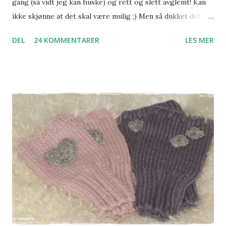
gang (så vidt jeg kan huske) og rett og slett avglemt! Kan
ikke skjønne at det skal være mulig ;) Men så dukket det
plutselig opp i en bortgjemt pose på hobbyrommet en dag
DEL
24 KOMMENTARER
LES MER
jeg 'ryddet' litt. Og sommer-strikkepausen ble kortere enn
fryktet, for det var jo bare å 'hive seg rundt' å strikke
videre. Spesielt med tanke på at mottaker vokser for hver
dag ;) Jakken dukket helt tydelig opp i hodet mitt da jeg så
garnet i hylla på garnbutikken, herlig og myk Mitu fra
Rauma. I en perfekt blåfarge, ikke for babyblå og ikke for
voksenblå :) Oppskrifter er superkjekke å ha. Men når man
først har fått en ide om hvordan man vil det skal bli er det
like greit å bare prøve seg frem, og ikke bruke masse tid
på oppskrifts-søk. Riller, dobbel perlestrikk, raglan. Enkelt
og greit. Epleknappene har ventet på å bli plassert på ett
søtt lite plagg, og dette var det riktig...