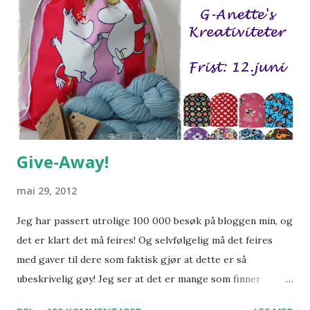
tråd over 6 masker, til tommel. (se beskrivelse her )
Fortsett i glattstrikk 3 cm til. Strikk 1,5 cm med 2 r, 2 vr.
Fell av. Tommel: Plukk opp de 6 maskene over og under
kontrast-tråden + plukk opp en ekstra maske på hver side
av tommelen = tilsammen 14 masker. Strikk glattstrikk i 2,5
cm, strikk 1 pinne med 1 r, 1 vr. Fell av. Stri...
Give-Away!
mai 29, 2012
Jeg har passert utrolige 100 000 besøk på bloggen min, og
det er klart det må feires! Og selvfølgelig må det feires
med gaver til dere som faktisk gjør at dette er så
ubeskrivelig gøy! Jeg ser at det er mange som finner
bloggen min pga Luefabrikken, så jeg ønsker også denne