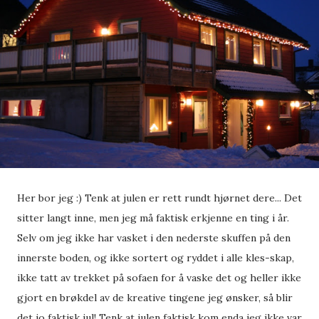
Her bor jeg :) Tenk at julen er rett rundt hjørnet dere... Det
sitter langt inne, men jeg må faktisk erkjenne en ting i år.
Selv om jeg ikke har vasket i den nederste skuffen på den
innerste boden, og ikke sortert og ryddet i alle kles-skap,
ikke tatt av trekket på sofaen for å vaske det og heller ikke
gjort en brøkdel av de kreative tingene jeg ønsker, så blir
det jo faktisk jul! Tenk at julen faktisk kom enda jeg ikke var