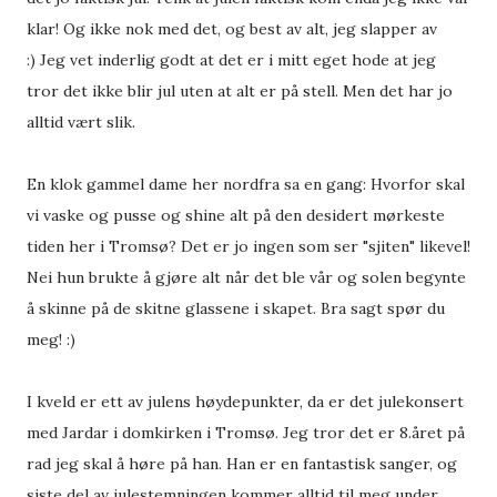
klar! Og ikke nok med det, og best av alt, jeg slapper av
:) Jeg vet inderlig godt at det er i mitt eget hode at jeg
tror det ikke blir jul uten at alt er på stell. Men det har jo
alltid vært slik.
En klok gammel dame her nordfra sa en gang: Hvorfor skal
vi vaske og pusse og shine alt på den desidert mørkeste
tiden her i Tromsø? Det er jo ingen som ser "sjiten" likevel!
Nei hun brukte å gjøre alt når det ble vår og solen begynte
å skinne på de skitne glassene i skapet. Bra sagt spør du
meg! :)
I kveld er ett av julens høydepunkter, da er det julekonsert
med Jardar i domkirken i Tromsø. Jeg tror det er 8.året på
rad jeg skal å høre på han. Han er en fantastisk sanger, og
siste del av julestemningen kommer alltid til meg under