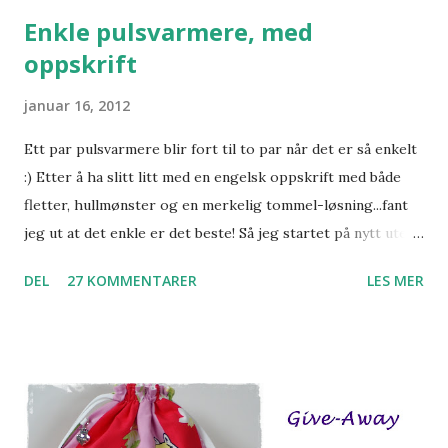
Enkle pulsvarmere, med
oppskrift
januar 16, 2012
Ett par pulsvarmere blir fort til to par når det er så enkelt
:) Etter å ha slitt litt med en engelsk oppskrift med både
fletter, hullmønster og en merkelig tommel-løsning...fant
jeg ut at det enkle er det beste! Så jeg startet på nytt uten
oppskrift og strikket de på enkleste vis. Pynten kom på
DEL
27 KOMMENTARER
LES MER
etterpå, og gjorde susen :) Her er oppskriften hvis noen vil
prøve seg: G-Anette's Enkle Pulsvarmere Garn: Nepal fra
Drops (ca 60 gram) Pinner: 3,5 Legg opp 32 m. Strikk 2 r, 2
vr i 9 cm. På neste pinne øker du 4 m jevnt fordelt. Fortsett
i glattstrikk til arbeidet måler 7 cm fra økningen. På
begynnelsen av neste pinne, strikker du inn en kontrast-