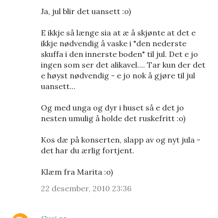
Ja, jul blir det uansett :o)
E ikkje så længe sia at æ å skjønte at det e
ikkje nødvendig å vaske i "den nederste
skuffa i den innerste boden" til jul. Det e jo
ingen som ser det alikavel.... Tar kun der det
e høyst nødvendig - e jo nok å gjøre til jul
uansett...
Og med unga og dyr i huset så e det jo
nesten umulig å holde det ruskefritt :o)
Kos dæ på konserten, slapp av og nyt jula -
det har du ærlig fortjent.
Klæm fra Marita :o)
22 desember, 2010 23:36